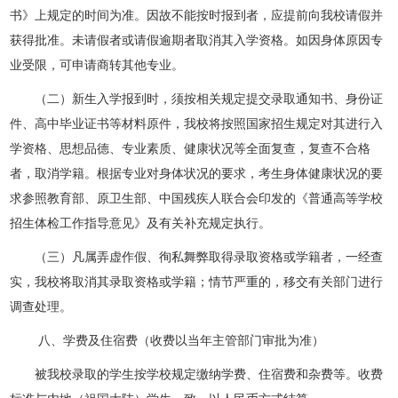
书》上规定的时间为准。因故不能按时报到者，应提前向我校请假并
获得批准。未请假者或请假逾期者取消其入学资格。如因身体原因专
业受限，可申请商转其他专业。
（二）
新生入学报到时，须按相关规定提交录取通知书、身份证
件、高中毕业证书等材料原件，我校将按照国家招生规定对其进行入
学资格、思想品德、专业素质、健康状况等全面复查，复查不合格
者，取消学籍。根据专业对身体状况的要求，考生身体健康状况的要
求参照教育部、原卫生部、中国残疾人联合会印发的《普通高等学校
招生体检工作指导意见》及有关补充规定执行。
（三）
凡属弄虚作假、徇私舞弊取得录取资格或学籍者，一经查
实，我校将取消其录取资格或学籍；情节严重的，移交有关部门进行
调查处理。
八
、学费及住宿费（收费以当年主管部门审批为准）
被我校录取的学生按学校规定缴纳学费、住宿费和杂费等。收费
标准与内地（祖国大陆）学生一致，以人民币方式结算。