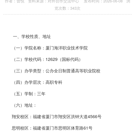
作者：曾悦 资料来源：对外合作交流中心 发布时间：2026-06-08 浏
览次数：
343
次
一、学校
性质、地址
（一）学院名称
：
厦门海洋职业技术学院
（二）学校代码
：
12629（国标代码）
（
三
）办学类型
：
公办全日制普通高等职业院校
（
四
）办学层次
：
高职专科
（
五
）学制
：
三年
（
六
）地址
：
翔安校区
：
福建省厦门市翔安区洪钟大道4566号
思明校区
：
福建省厦门市思明区体育路61号