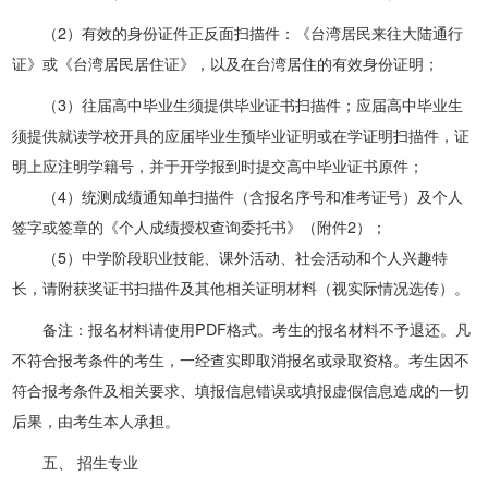
（2）有效的身份证件正反面扫描件：《台湾居民来往大陆通行
证》或《台湾居民居住证》，以及在台湾居住的有效身份证明；
（3）往届高中毕业生须提供毕业证书扫描件；应届高中毕业生
须提供就读学校开具的应届毕业生预毕业证明或在学证明扫描件，证
明上应注明学籍号，并于开学报到时提交高中毕业证书原件；
（4）统
测成绩通知单扫描件（含报名序号和准考证号）及个人
签字或签章的《个人成绩授权查询委托书》（
附件2
）；
（5）中
学阶段职业技能、课外活动、社会活动和个人兴趣特
长，请附获奖证书扫描件及其他相关证明材料（视实际情况选传）。
备注：报名材料请使用PDF格式。考生的报名材料不予退还。凡
不符合报考条件的考生，一经查实即取消报名或录取资格。考生因不
符合报考条件及相关要求、填报信息错误或填报虚假信息造成的一切
后果，由考生本人承担。
五、
招生专业