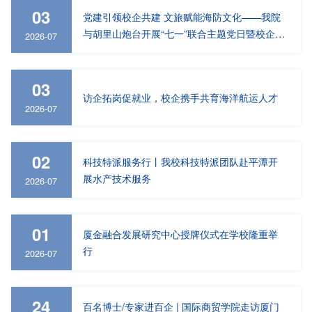
03
党建引领校企共建 文旅赋能海防文化——我院
与胡里山炮台开展“七一”联合主题党日暨校企共
2026-07
建签约仪式
03
访企拓岗促就业，校企携手共育海洋航运人才
2026-07
02
科技特派服务行丨我校科技特派团队赴平潭开
展水产技术服务
2026-07
01
厦金融合发展研究中心授牌仪式在学校隆重举
行
2026-07
24
百名博士/专家进百企 | 国际商贸学院走访厦门