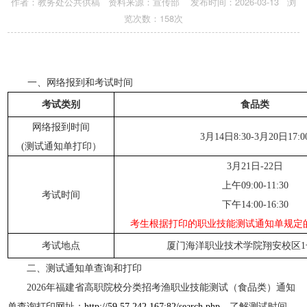
作者：教务处公共供稿 资料来源：宣传部 发布时间：2026-03-13 浏
览次数：
158
次
一、网络报到和考试时间
​考试类别
食品
类
网络报到时间
3
月
1
4
日
8:30-3
月
2
0
日
17:0
(测试通知单打印）
3
月
2
1
日
-2
2
日
上午
09:00-11:30
考试时间
下午
14:00-16:30
考生根据打印的职业技能测试通知单规定
考试地点
厦门海洋职业技术学院翔安校区
1
二、测试通知单查询和打印
2026
年福建省高职院校分类招考渔职业技能测试（食品类）通知
单查询打印网址：
http://59.57.242.167:82/search.php
，了解测试时间、