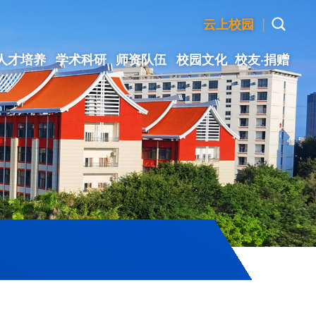
|
云上校园
人才培养
学术科研
师资队伍
校园文化
校友·捐赠