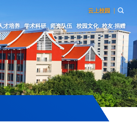
|
云上校园
人才培养
学术科研
师资队伍
校园文化
校友·捐赠