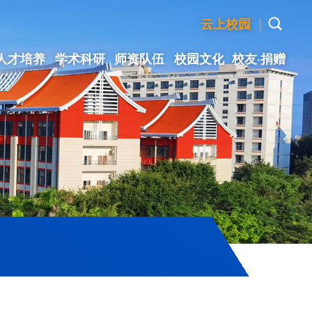
|
云上校园
人才培养
学术科研
师资队伍
校园文化
校友·捐赠