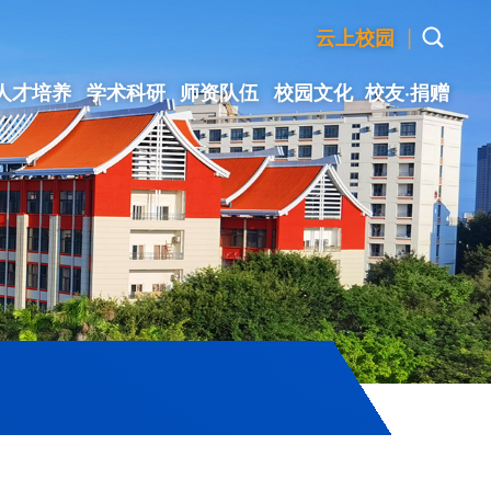
|
云上校园
人才培养
学术科研
师资队伍
校园文化
校友·捐赠