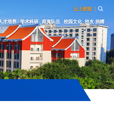
|
云上校园
人才培养
学术科研
师资队伍
校园文化
校友·捐赠