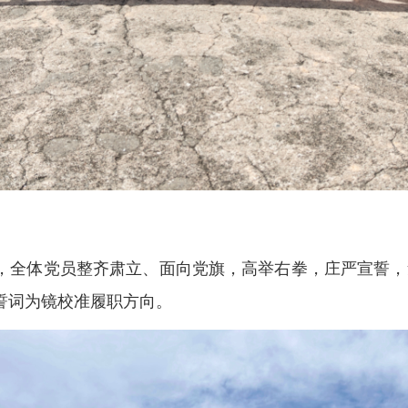
，全体党员整齐肃立、面向党旗，高举右拳，庄严宣誓，
誓词为镜校准履职方向。