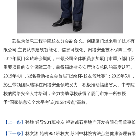
彭生为信息工程学院校友分会副会长。创建厦门煜乘电子技术有
限公司
,
主要从事建筑智能化、信息可视化、网络安全技术保障工作。
2017
年厦门金砖峰会期间，带领公司全体职员参加厦门市重点部门及
重要项目的安全保障工作，获得福建省公安厅治安总队的高度认可。
2019
年
4
月，冠名赞助校友会首届
“
煜乘杯
-
校友篮球赛
”
；
2019
年
5
月，
彭生带领团队继续在网络安全领域发力，积极推动福建省大、中专院
校的网络安全人才培训，全力协助母校获得了厦门市第一所被授
予
“
国家信息安全水平考试
(NISP)
考点
”
高校。
【上一条】
孙胜 通导931班校友 福建诚石房地产开发有限公司董事长
【下一条】
林文渊 轮机951班校友 苏州中林院古法点筋健康管理有限