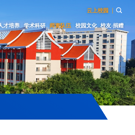
|
云上校园
人才培养
学术科研
师资队伍
校园文化
校友·捐赠