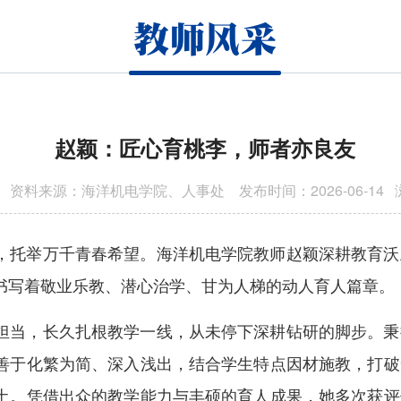
教师风采
赵颖：匠心育桃李，师者亦良友
 资料来源：海洋机电学院、人事处 发布时间：2026-06-14
，托举万千青春希望。海洋机电学院教师赵颖深耕教育沃
书写着敬业乐教、潜心治学、甘为人梯的动人育人篇章。
担当，长久扎根教学一线，从未停下深耕钻研的脚步。秉
善于化繁为简、深入浅出，结合学生特点因材施教，打破
土。凭借出众的教学能力与丰硕的育人成果，她多次获评