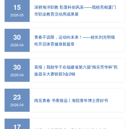
15
深耕海洋职教 彰显科创风采——我校亮相厦门
市职业教育活动周成果展
2026-05
30
青春不设限，运动向未来！——校长刘光明领
衔开启体育健身新篇章
2026-04
30
喜报｜我校学子在福建省第六届“闽乐芳华杯”民
族器乐大赛斩获3金2铜
2026-04
23
阅见青春 书香致远丨海院青年博士荐好书
2026-04
17