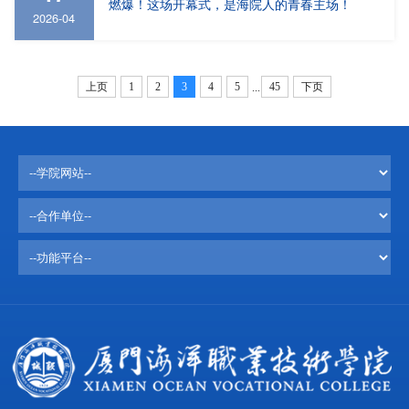
燃爆！这场开幕式，是海院人的青春主场！
2026-04
上页
1
2
3
4
5
45
下页
...