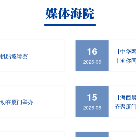
媒体海院
16
【中华网
生帆船邀请赛
丨渔你同
2026-06
15
【海西晨
活动在厦门举办
齐聚厦门
2026-06