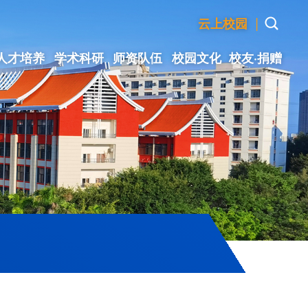
|
云上校园
人才培养
学术科研
师资队伍
校园文化
校友·捐赠