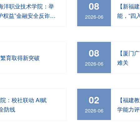
08
门海洋职业技术学院：举
【新福建
守护权益”金融安全反诈主
能，“四
2026-06
08
【厦门广
工繁育取得新突破
难关
2026-06
02
：校社联动 AI赋
【福建教
全防线
学能力评
2026-06